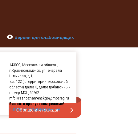
Версия для слабовидящих
143090, Московская область,
г.Краснознаменск, ул.Генерала
Шлыкова, д.1,
тел. 122 ( с территории московской
области) далее 3, далее добавочный
номер МФЦ:52262
mfc-krasnoznamenskgo@mosreg.ru
Важно: о пропускном режиме!
Обращения граждан
Читать о пропускном режиме