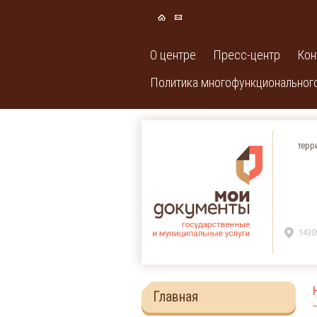
О центре
Пресс-центр
Кон
Политика многофункционального
терр
1430
Главная